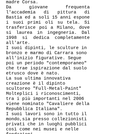
madre Corsa.
Da giovane frequenta
l'accademia di pittura di
Bastia ed a soli 15 anni espone
i suoi primi oli su tela. Si
trasferisce poi a Milano, dove
si laurea in ingegneria. Dal
1998 si dedica completamente
all'arte.
I suoi dipinti, le sculture in
bronzo e marmo di Carrara sono
all'inizio figurative. Segue
poi un periodo "contemporaneo"
che trae ispirazione dal suolo
etrusco dove è nato.
La sua ultima innovativa
creazione è il dipinto
scultoreo "Full-Metal-Paint"
Molteplici i riconoscimenti,
tra i più importanti nel 2006
viene nominato "Cavaliere della
Repubblica Italiana".
I suoi lavori sono in tutto il
mondo,sia presso collezionisti
privati che in luoghi pubblici
così come nei musei e nelle